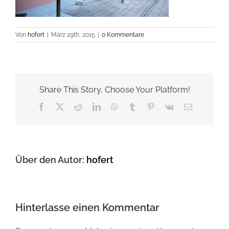
Von
hofert
|
März 29th, 2015
|
0 Kommentare
Share This Story, Choose Your Platform!
Facebook
X
Reddit
LinkedIn
WhatsApp
Tumblr
Pinterest
Vk
E-
Mail
Über den Autor:
hofert
Hinterlasse einen Kommentar