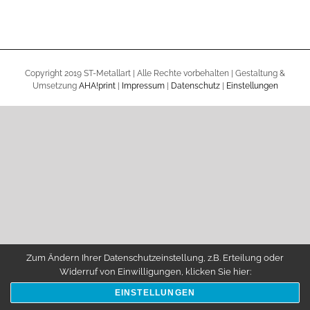
Copyright 2019 ST-Metallart | Alle Rechte vorbehalten | Gestaltung &
Umsetzung
AHA!print
|
Impressum
|
Datenschutz
|
Einstellungen
Zum Ändern Ihrer Datenschutzeinstellung, z.B. Erteilung oder
Widerruf von Einwilligungen, klicken Sie hier:
EINSTELLUNGEN