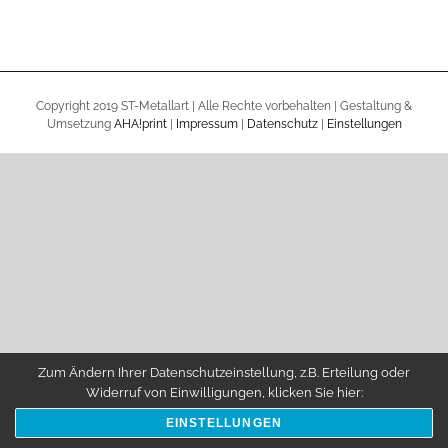
Copyright 2019 ST-Metallart | Alle Rechte vorbehalten | Gestaltung &
Umsetzung
AHA!print
|
Impressum
|
Datenschutz
|
Einstellungen
Zum Ändern Ihrer Datenschutzeinstellung, z.B. Erteilung oder
Widerruf von Einwilligungen, klicken Sie hier:
EINSTELLUNGEN