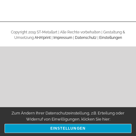
Copyright 2019 ST-Metallart | Alle Rechte vorbehalten | Gestaltung &
Umsetzung
AHA!print
|
Impressum
|
Datenschutz
|
Einstellungen
Zum Ändern Ihrer Datenschutzeinstellung, z.B. Erteilung oder
Widerruf von Einwilligungen, klicken Sie hier:
EINSTELLUNGEN